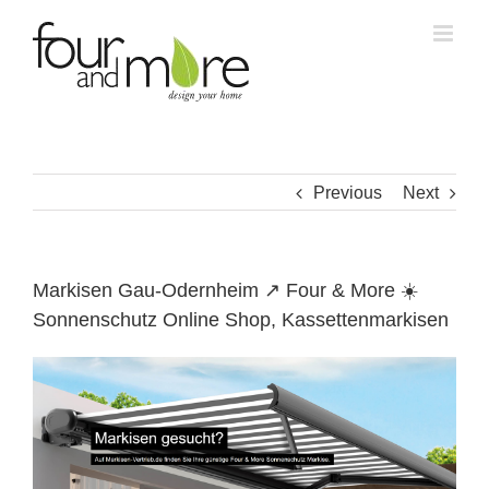
Skip
to
content
Previous
Next
Markisen Gau-Odernheim ↗️ Four & More ☀️
Sonnenschutz Online Shop, Kassettenmarkisen