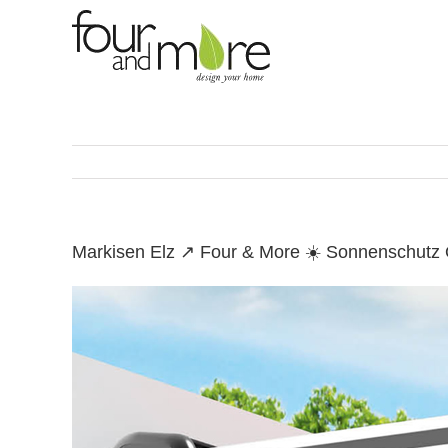
Skip
to
content
Markisen Elz ↗️ Four & More ☀️ Sonnenschutz