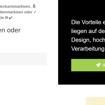
elenkarmmarkisen, 🔝
ttenmarkisen oder ✓
ie ✉ ✔️.
en oder