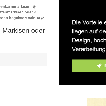
elenkarmmarkisen, ☀️
ttenmarkisen oder ✓
den begeistert sein ✉ ✔️.
h Markisen oder