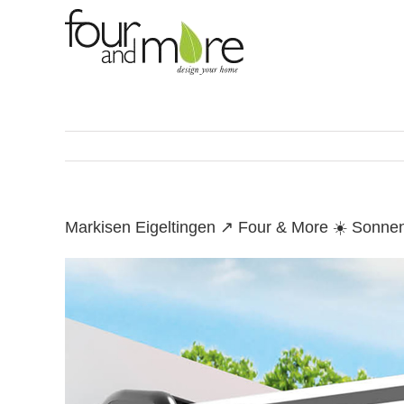
Skip
to
content
Markisen Eigeltingen ↗️ Four & More ☀️ Sonne