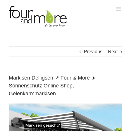
Skip
to
content
Previous
Next
Markisen Delligsen ↗️ Four & More ☀️
Sonnenschutz Online Shop,
Gelenkarmmarkisen