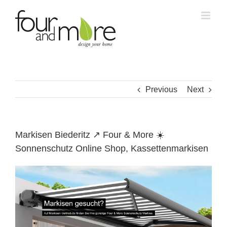
Skip
to
content
Previous
Next
Markisen Biederitz ↗️ Four & More ☀️
Sonnenschutz Online Shop, Kassettenmarkisen