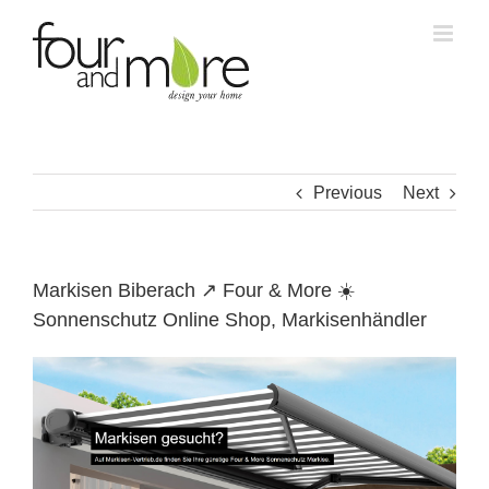
Skip
to
content
Previous
Next
Markisen Biberach ↗️ Four & More ☀️
Sonnenschutz Online Shop, Markisenhändler