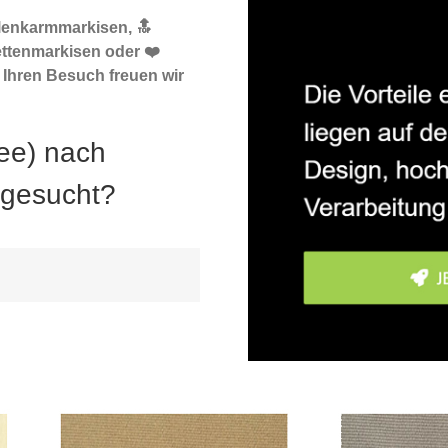
elenkarmmarkisen, 🔝
ttenmarkisen oder ❤️
 Ihren Besuch freuen wir
ee) nach
 gesucht?