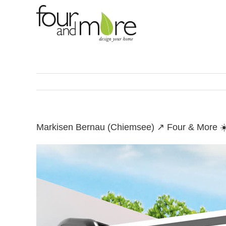
Skip
to
content
Markisen Bernau (Chiemsee) ↗️ Four & More ☀