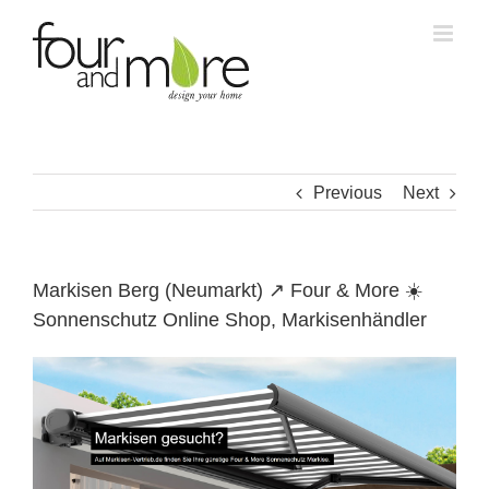
Skip
to
content
Previous
Next
Markisen Berg (Neumarkt) ↗️ Four & More ☀️
Sonnenschutz Online Shop, Markisenhändler