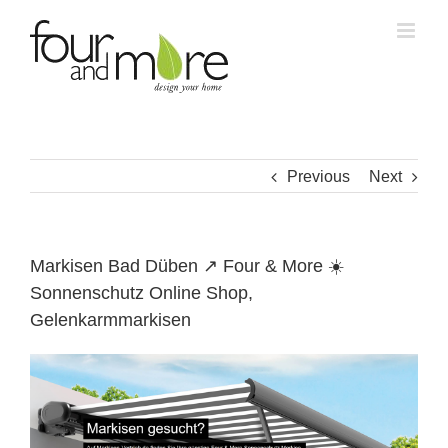
Skip
to
content
Previous
Next
Markisen Bad Düben ↗️ Four & More ☀️
Sonnenschutz Online Shop,
Gelenkarmmarkisen