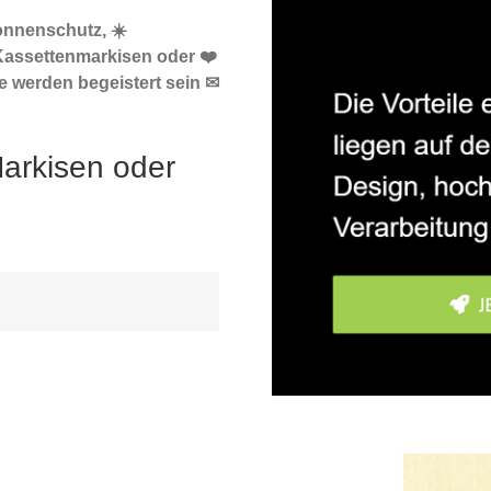
onnenschutz, ☀️
Kassettenmarkisen oder ❤️
e werden begeistert sein ✉
arkisen oder