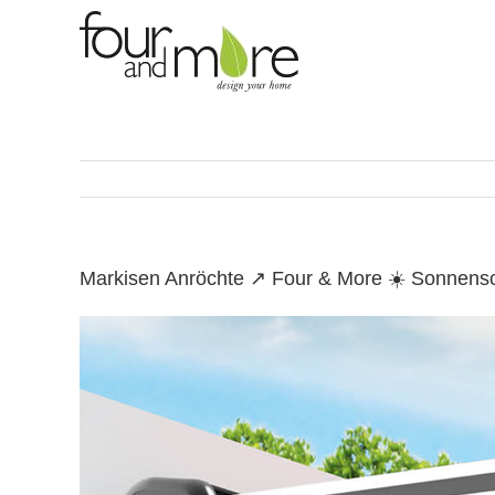
Skip
to
content
Markisen Anröchte ↗️ Four & More ☀️ Sonnens